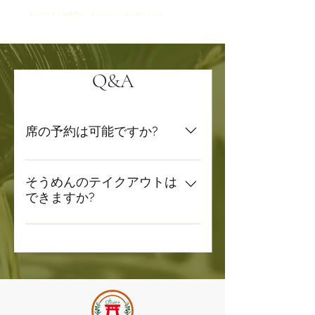
​オリーブオイル専門店 オリーブプラスプロデュース
そうめんとそうざい
SouSou
Q&A
席の予約は可能ですか?
可能です。お電話でのお問い合わ
せが確実です。098−851−3864ま
そうめんのテイクアウトは
できますか?
でご連絡ください。
冷製でご提供しているそうめんは
そうざいとセットでテイクアウト
可能です。